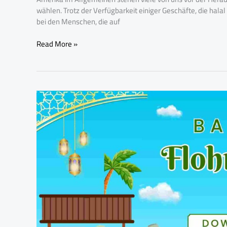
einkaufen
wählen. Trotz der Verfügbarkeit einiger Geschäfte, die hala
kannst
bei den Menschen, die auf
,
indem
Read More »
du
den
Barcode
scannen
Beste
und
App
das
für
Halal-
den
Produkt
Einkauf
identifizierst
aus
mobilen
Märkten
und
finden
der
Daten