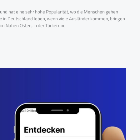
d und hat eine sehr hohe Popularität, wo die Menschen gehen
, die in Deutschland leben, wenn viele Ausländer kommen, bringen
t im Nahen Osten, in der Türkei und