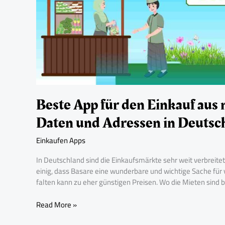
und
Adressen
in
Deutschland
Beste App für den Einkauf aus
Daten und Adressen in Deutsc
Einkaufen Apps
In Deutschland sind die Einkaufsmärkte sehr weit verbreitet
einig, dass Basare eine wunderbare und wichtige Sache fü
falten kann zu eher günstigen Preisen. Wo die Mieten sind b
Read More »