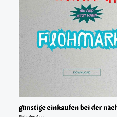
der
nächsten
Flohmarkt
durch
diese
App
günstige einkaufen bei der näc
Einkaufen Apps