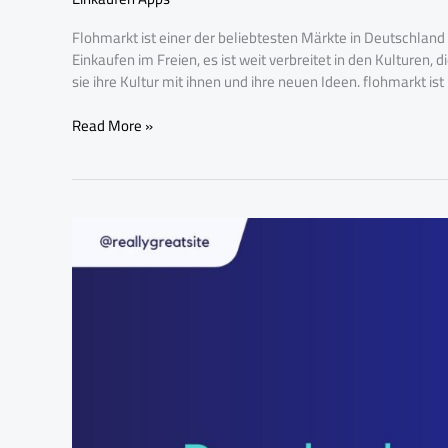
Flohmarkt ist einer der beliebtesten Märkte in Deutschlan
Einkaufen im Freien, es ist weit verbreitet in den Kulturen
sie ihre Kultur mit ihnen und ihre neuen Ideen. flohmarkt is
Read More »
Flohmarkt
App
für
Termine
&
Adressen
und
Online
Flohmärkte